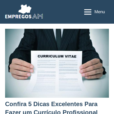
Pular
para
Menu
Empregos
Sua
o
oportunidade
AM
conteúdo
está
aqui
Confira 5 Dicas Excelentes Para
Fazer um Currículo Profissional